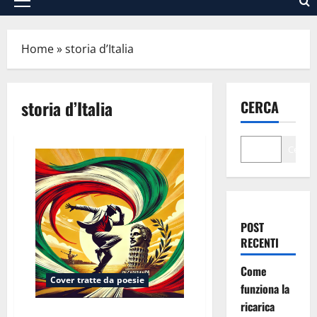
Menu
principale
Home
»
storia d’Italia
storia d’Italia
CERCA
Cerca
POST
RECENTI
Come
Cover tratte da poesie
funziona la
ricarica
Inno a Garibaldi (dalla poesia di