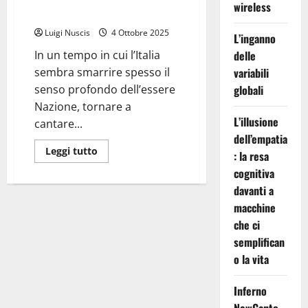
wireless
Luigi Mercantini del 1858)
Luigi Nuscis
4 Ottobre 2025
L’inganno
In un tempo in cui l’Italia
delle
sembra smarrire spesso il
variabili
senso profondo dell’essere
globali
Nazione, tornare a
L’illusione
cantare...
dell’empatia
Leggi
Leggi tutto
: la resa
di
più
cognitiva
su
Inno
davanti a
a
macchine
Garibaldi
(dalla
che ci
poesia
di
semplifican
Luigi
Mercantini
o la vita
del
1858)
Inferno