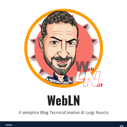
Vai
al
contenuto
WebLN
Il semplice Blog TecnicoCreativo di Luigi Nuscis