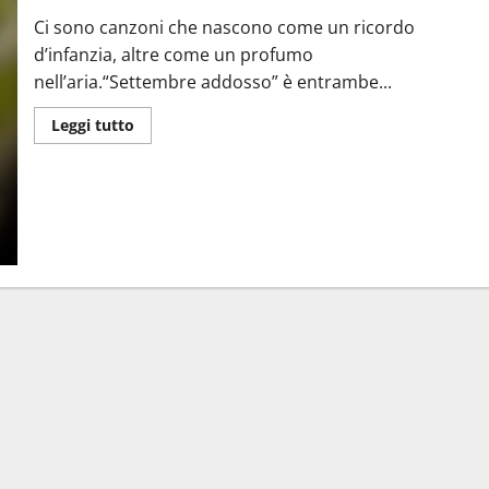
Ci sono canzoni che nascono come un ricordo
d’infanzia, altre come un profumo
nell’aria.“Settembre addosso” è entrambe...
Leggi
Leggi tutto
di
più
su
Settembre
addosso