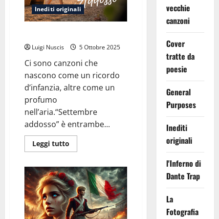
vecchie
Inediti originali
canzoni
Settembre addosso
Cover
Luigi Nuscis
5 Ottobre 2025
tratte da
Ci sono canzoni che
poesie
nascono come un ricordo
d’infanzia, altre come un
General
profumo
Purposes
nell’aria.“Settembre
addosso” è entrambe...
Inediti
originali
Leggi
Leggi tutto
di
più
l'Inferno di
su
Settembre
Dante Trap
addosso
La
Fotografia