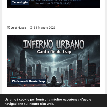
Tecnologia
L’illusione dell’empatia: la resa cognitiva davanti a
macchine che ci semplificano la vita
Luigi Nuscis
31 Maggio 2026
l'Inferno di Dante Trap
Inferno NewCanto XXXV: Inferno Urbano
Usiamo i cookie per fornirti la miglior esperienza d'uso e
Luigi Nuscis
6 Gennaio 2026
navigazione sul nostro sito web.