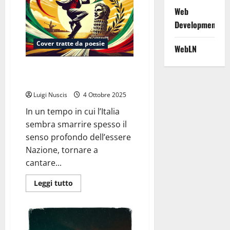
Web
Development
Cover tratte da poesie
WebLN
Inno a Garibaldi (dalla poesia di
Luigi Mercantini del 1858)
Luigi Nuscis
4 Ottobre 2025
In un tempo in cui l’Italia
sembra smarrire spesso il
senso profondo dell’essere
Nazione, tornare a
cantare...
Leggi
Leggi tutto
di
più
su
Inno
a
Garibaldi