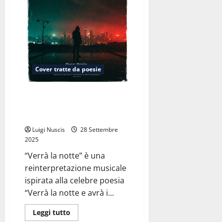
(dalla
poesia
di
Luigi
Mercantini
del
1858)
Cover tratte da poesie
Verrà la notte (dalla poesia
“Verrà la morte e avrà i tuoi
occhi” – di Cesare Pavese)
Luigi Nuscis
28 Settembre
2025
“Verrà la notte” è una
reinterpretazione musicale
ispirata alla celebre poesia
“Verrà la notte e avrà i...
Leggi
Leggi tutto
di