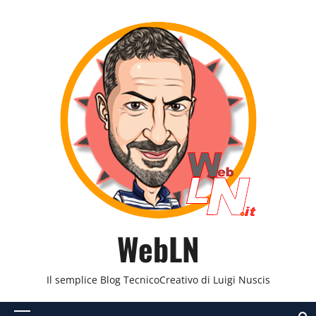
Vai
al
contenuto
WebLN
Il semplice Blog TecnicoCreativo di Luigi Nuscis