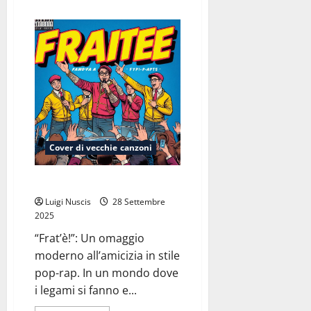
più
su
Verrà
la
notte
(dalla
poesia
“Verrà
la
morte
e
avrà
i
tuoi
occhi”
Cover di vecchie canzoni
–
di
Cesare
Pavese)
Frat’è!
Luigi Nuscis
28 Settembre
2025
“Frat’è!”: Un omaggio
moderno all’amicizia in stile
pop-rap. In un mondo dove
i legami si fanno e...