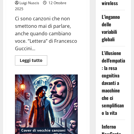
wireless
Luigi Nuscis
12 Ottobre
2025
L’inganno
Ci sono canzoni che non
delle
smettono mai di parlare,
variabili
anche quando cambiano
globali
voce. “Lettera” di Francesco
Guccini...
L’illusione
dell’empatia
Leggi
Leggi tutto
di
: la resa
più
su
cognitiva
Replay:
Quando
davanti a
una
“Lettera”
macchine
torna
che ci
indietro
come
semplifican
un’eco
del
o la vita
tempo
Inferno
Cover di vecchie canzoni