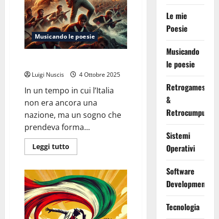
Le mie
Poesie
Musicando le poesie
Musicando
La spigolatrice di Sapri
le poesie
Luigi Nuscis
4 Ottobre 2025
Retrogames
In un tempo in cui l’Italia
&
non era ancora una
Retrocumputing
nazione, ma un sogno che
prendeva forma...
Sistemi
Leggi
Leggi tutto
Operativi
di
più
su
Software
La
spigolatrice
Development
di
Sapri
Tecnologia