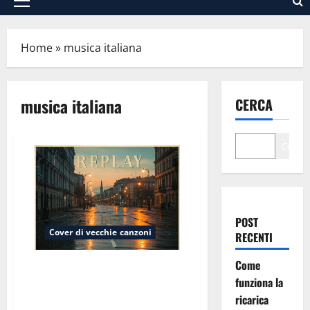
Menu
principale
Home
»
musica italiana
musica italiana
CERCA
Cerca
POST
Cover di vecchie canzoni
RECENTI
Come
Replay: Quando una “Lettera”
funziona la
torna indietro come un’eco del
tempo
ricarica