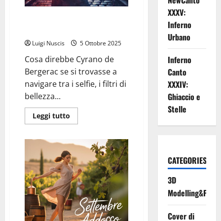
NewCanto
XXXV:
Il Naso e lo Schermo: Un Cyrano
Inferno
per il Secolo dei Filtri
Urbano
Luigi Nuscis
5 Ottobre 2025
Inferno
Cosa direbbe Cyrano de
Canto
Bergerac se si trovasse a
XXXIV:
navigare tra i selfie, i filtri di
Ghiaccio e
bellezza...
Stelle
Leggi
Leggi tutto
di
più
su
Il
Naso
e
CATEGORIES
lo
Schermo:
Un
3D
Cyrano
per
Modelling&Print
il
Secolo
dei
Cover di
Filtri